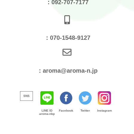
：092-707-7177
：070-1548-9127
：aroma@aroma-n.jp
SNS
LINE ID
Facebook
Twitter
Instagram
aroma-nbp