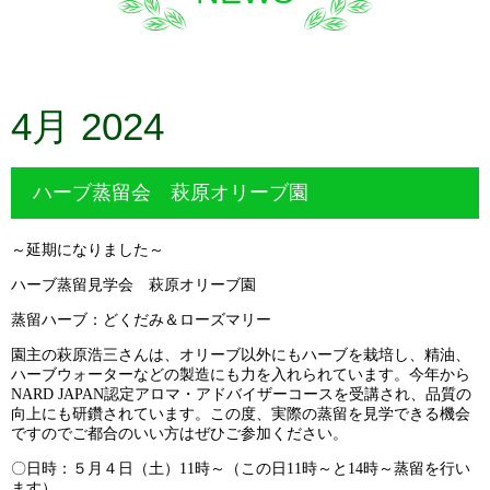
4月 2024
ハーブ蒸留会 萩原オリーブ園
～延期になりました～
ハーブ蒸留見学会 萩原オリーブ園
蒸留ハーブ：どくだみ＆ローズマリー
園主の萩原浩三さんは、オリーブ以外にもハーブを栽培し、精油、
ハーブウォーターなどの製造にも力を入れられています。今年から
NARD JAPAN認定アロマ・アドバイザーコースを受講され、品質の
向上にも研鑽されています。この度、実際の蒸留を見学できる機会
ですのでご都合のいい方はぜひご参加ください。
〇日時：５月４日（土）11時～（この日11時～と14時～蒸留を行い
ます）