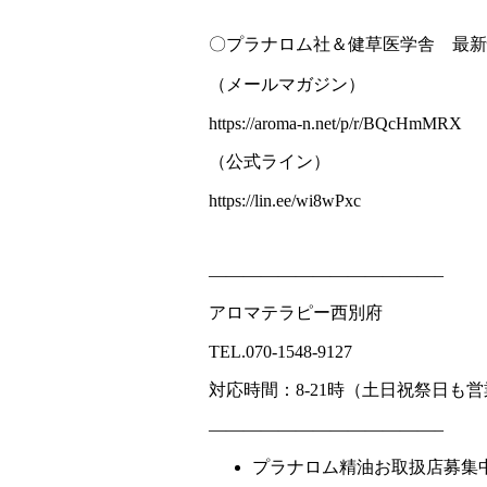
〇プラナロム社＆健草医学舎 最新
（メールマガジン）
https://aroma-n.net/p/r/BQcHmMRX
（公式ライン）
https://lin.ee/wi8wPxc
—————————————–
アロマテラピー西別府
TEL.070-1548-9127
対応時間：8-21時（土日祝祭日も
—————————————–
プラナロム精油お取扱店募集