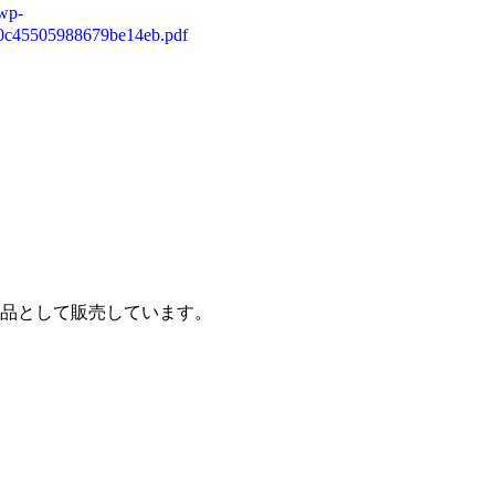
/wp-
a0c45505988679be14eb.pdf
品として販売しています。