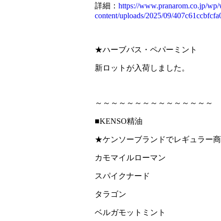
詳細：
https://www.pranarom.co.jp/wp
content/uploads/2025/09/407c61ccbfcf
★ハーブバス・ペパーミント
新ロットが入荷しました。
～～～～～～～～～～～～～～～
■KENSO精油
★ケンソーブランドでレギュラー商
カモマイルローマン
スパイクナード
タラゴン
ベルガモットミント