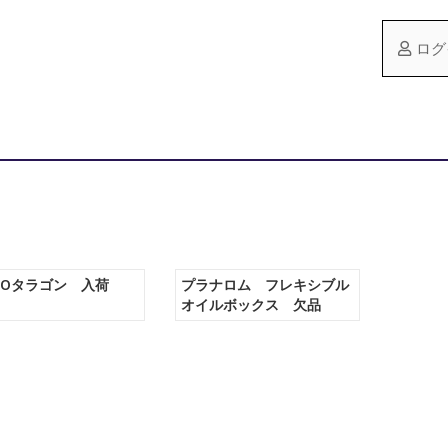
ログ
NSOタラゴン 入荷
プラナロム フレキシブル
オイルボックス 欠品