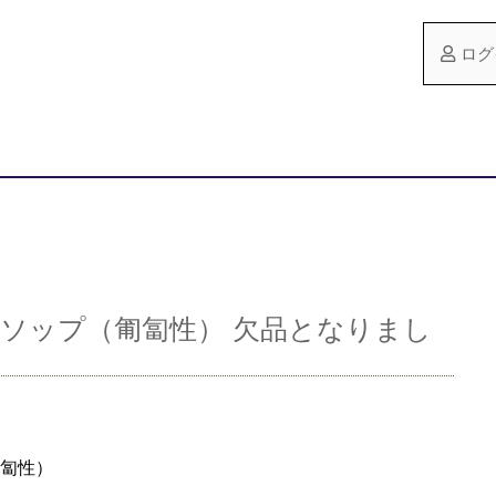
ログ
ソップ（匍匐性） 欠品となりまし
匐性）