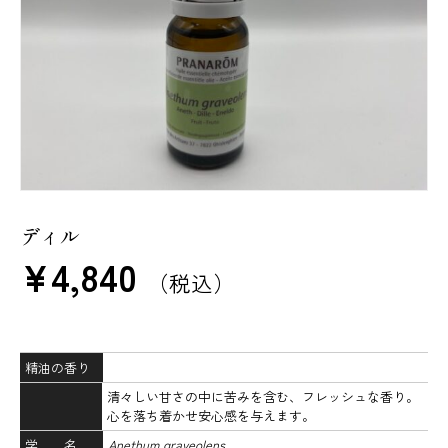
ディル
¥
4,840
（税込）
精油の香り
清々しい甘さの中に苦みを含む、フレッシュな香り。
心を落ち着かせ安心感を与えます。
学 名
Anethum graveolens