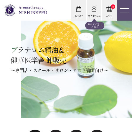
0
SHOP
MY PAGE
CART
初めての方は
こちら
プ
ラナロム精油＆
健草医学舎 卸販売
～専門店・スクール・サロン・アロマ講師向け～