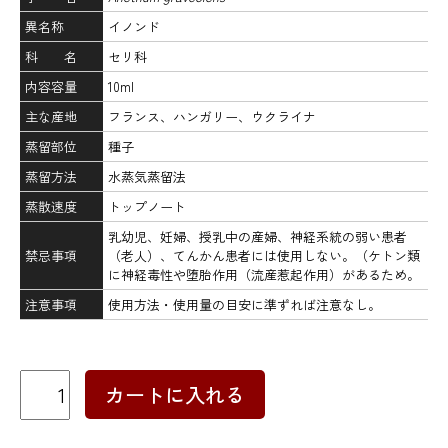
異名称
イノンド
科 名
セリ科
内容容量
10ml
主な産地
フランス、ハンガリー、ウクライナ
蒸留部位
種子
蒸留方法
水蒸気蒸留法
蒸散速度
トップノート
乳幼児、妊婦、授乳中の産婦、神経系統の弱い患者
禁忌事項
（老人）、てんかん患者には使用しない。（ケトン類
に神経毒性や堕胎作用（流産惹起作用）があるため。
注意事項
使用方法・使用量の目安に準ずれば注意なし。
デ
カートに入れる
ィ
ル
個