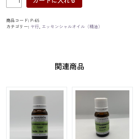
カートに入れる
ー
カ
リ・
レ
商品コード:
P-65
モ
カテゴリー:
ヤ行
,
エッセンシャルオイル（精油）
ン
個
関連商品