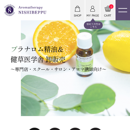
0
SHOP
MY PAGE
CART
初めての方は
こちら
プ
ラナロム精油＆
健草医学舎 卸販売
～専門店・スクール・サロン・アロマ講師向け～