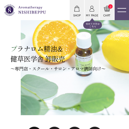
0
SHOP
MY PAGE
CART
初めての方は
こちら
プ
ラナロム精油＆
健草医学舎 卸販売
～専門店・スクール・サロン・アロマ講師向け～