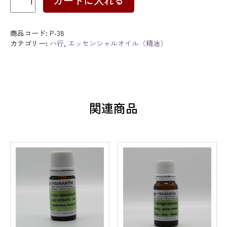
カートに入れる
チ
グ
レ
ン
商品コード:
P-38
個
カテゴリー:
ハ行
,
エッセンシャルオイル（精油）
関連商品