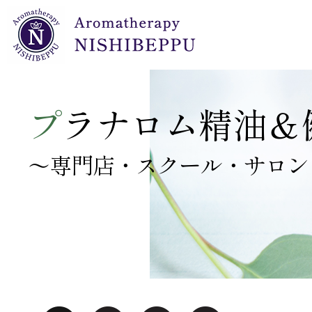
NARD JAPAN認定校 開設セット
キャリアオイル（植物油）・クリーム・ジェル
プラナロムオイル 正規小売店 開設セット
プラナBBディフューザーオイル
プラナロム・ドロップ栓付ガラス瓶
プ
ラナロム精油＆
～専門店・スクール・サロン