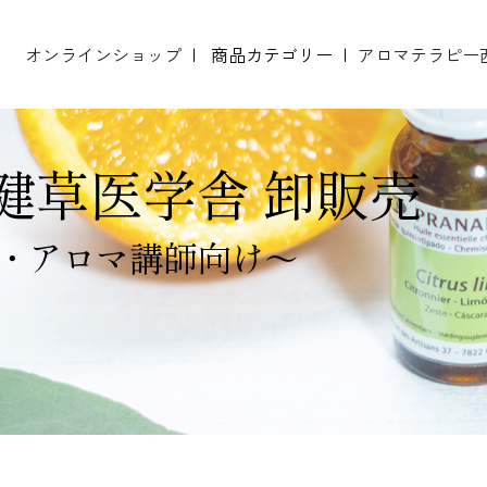
オンラインショップ
商品カテゴリー
アロマテラピー
開設 プラナロム精油正規小売店 新規登録説明会
開設 NARD JAPAN認定校 新規登録説明会
エッセンシャルオイル（精油）
テストペーパー（ムエット）
健草医学舎 卸販売
・アロマ講師向け～