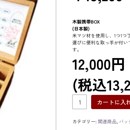
木製携帯BOX
(日本製)
米マツ材を使用し、1つ1
運びに便利な取っ手が付い
す。
12,000円
(税込13,
木
カートに入
製
携
帯
カテゴリー:
関連商品
,
バッ
BOX