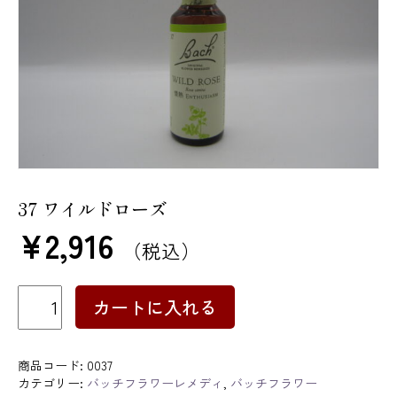
37 ワイルドローズ
¥
2,916
（税込）
37
カートに入れる
ワ
イ
ル
ド
商品コード:
0037
ロ
カテゴリー:
バッチフラワーレメディ
,
バッチフラワー