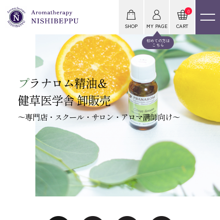
0
SHOP
MY PAGE
CART
初めての方は
こちら
プ
ラナロム精油＆
健草医学舎 卸販売
～専門店・スクール・サロン・アロマ講師向け～