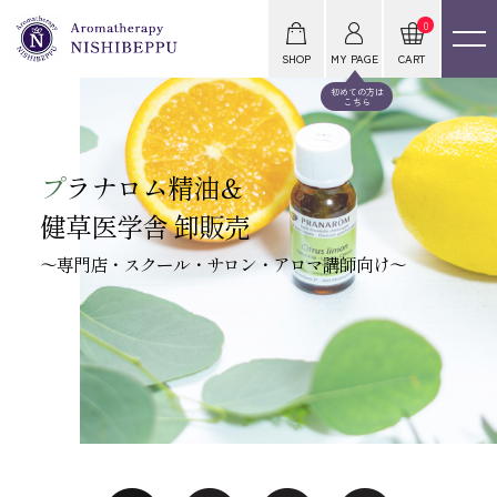
0
SHOP
MY PAGE
CART
初めての方は
こちら
プ
ラナロム精油＆
健草医学舎 卸販売
～専門店・スクール・サロン・アロマ講師向け～