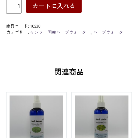
ユ
カートに入れる
ー
カ
リ・
ラ
商品コード:
10230
デ
カテゴリー:
ケンソー国産ハーブウォーター
,
ハーブウォーター
ィ
ア
タ
ウ
ォ
ー
関連商品
タ
ー
消
費
期
限：
2027
年
10
月
個