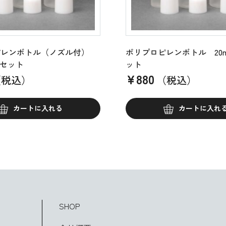
ピレンボトル（ノズル付）
ポリプロピレンボトル 20m
0個セット
ット
¥
880
（税込）
（税込）
カートに入れる
カートに入れ
SHOP