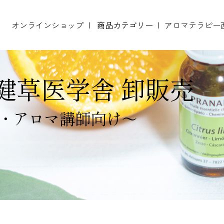
オンラインショップ
商品カテゴリー
アロマテラピー
開設 プラナロム精油正規小売店 新規登録説明会
開設 NARD JAPAN認定校 新規登録説明会
エッセンシャルオイル（精油）
テストペーパー（ムエット）
健草医学舎 卸販売
・アロマ講師向け～