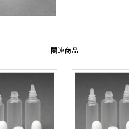
個
関連商品