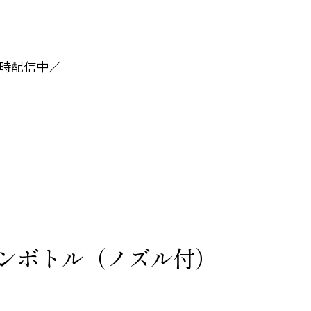
時配信中／
ンボトル（ノズル付）