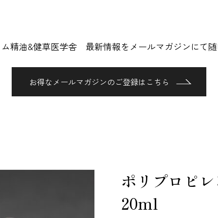
ロム精油&健草医学舎 最新情報をメールマガジンにて随
お得なメールマガジンのご登録はこちら
ポリプロピレ
20ml