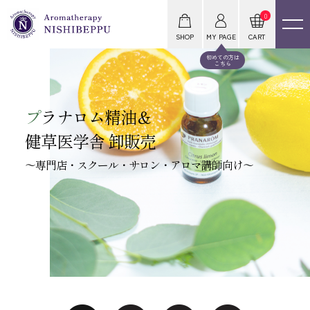
0
SHOP
MY PAGE
CART
初めての方は
こちら
プ
ラナロム精油＆
健草医学舎 卸販売
～専門店・スクール・サロン・アロマ講師向け～