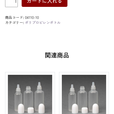
カートに入れる
リ
プ
ロ
ピ
商品コード:
04110-10
レ
カテゴリー:
ポリプロピレンボトル
ン
ボ
ト
ル
20ml
10
関連商品
個
セ
ッ
ト
個