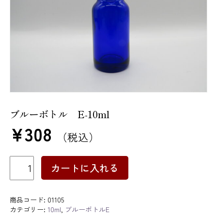
ブルーボトル E-10ml
¥
308
（税込）
ブ
カートに入れる
ル
ー
ボ
ト
商品コード:
01105
ル
カテゴリー:
10ml
,
ブルーボトルE