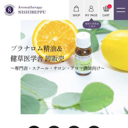
0
SHOP
MY PAGE
CART
初めての方は
こちら
プ
ラナロム精油＆
健草医学舎 卸販売
～専門店・スクール・サロン・アロマ講師向け～