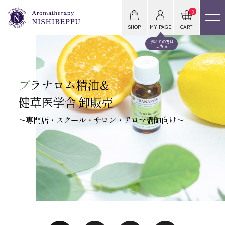
0
SHOP
MY PAGE
CART
初めての方は
こちら
プ
ラナロム精油＆
健草医学舎 卸販売
～専門店・スクール・サロン・アロマ講師向け～