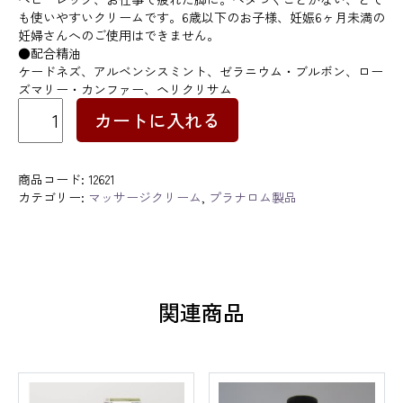
も使いやすいクリームです。6歳以下のお子様、妊娠6ヶ月未満の
妊婦さんへのご使用はできません。
●配合精油
ケードネズ、アルベンシスミント、ゼラニウム・ブルボン、ロー
ズマリー・カンファー、ヘリクリサム
サ
カートに入れる
ー
キ
ュ
ラ
商品コード:
12621
ロ
カテゴリー:
マッサージクリーム
,
プラナロム製品
ム
ク
リ
ー
ム
個
関連商品