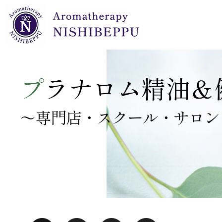
NARD JAPAN認定校 開設セット
キャリアオイル（植物油）・クリーム・ジェル
プラナロムオイル 正規小売店 開設セット
プラナBBディフューザーオイル
プラナロム・ドロップ栓付ガラス瓶
プ
ラナロム精油＆
～専門店・スクール・サロン