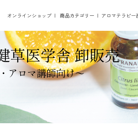
オンラインショップ
商品カテゴリー
アロマテラピー
開設 プラナロム精油正規小売店 新規登録説明会
開設 NARD JAPAN認定校 新規登録説明会
エッセンシャルオイル（精油）
テストペーパー（ムエット）
健草医学舎 卸販売
・アロマ講師向け～