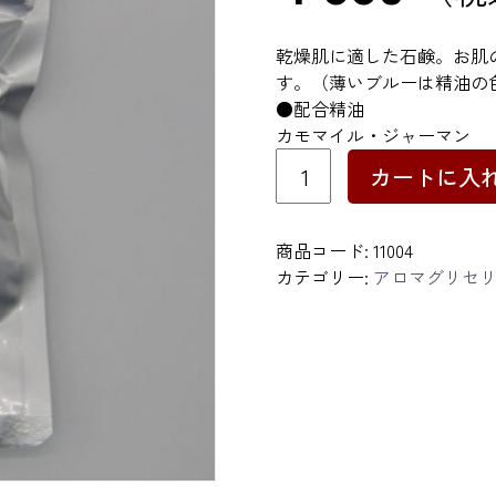
乾燥肌に適した石鹸。お肌
す。
（薄いブルーは精油の
●配合精油
カモマイル・ジャーマン
カ
カートに入
モ
マ
イ
商品コード:
11004
ル
カテゴリー:
アロマグリセ
ソ
ー
プ
50g
個