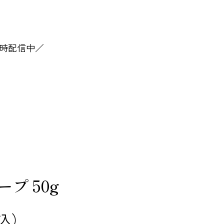
時配信中／
プ 50g
込）