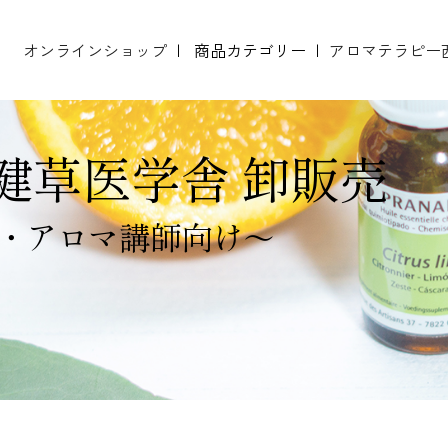
オンラインショップ
商品カテゴリー
アロマテラピー
開設 プラナロム精油正規小売店 新規登録説明会
開設 NARD JAPAN認定校 新規登録説明会
エッセンシャルオイル（精油）
テストペーパー（ムエット）
健草医学舎 卸販売
・アロマ講師向け～