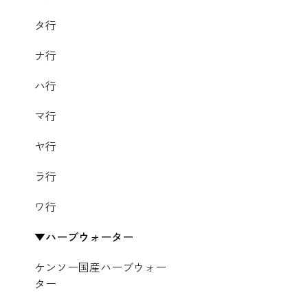
タ行
ナ行
ハ行
マ行
ヤ行
ラ行
ワ行
ハーブウォーター
ケンソー国産ハーブウォー
ター