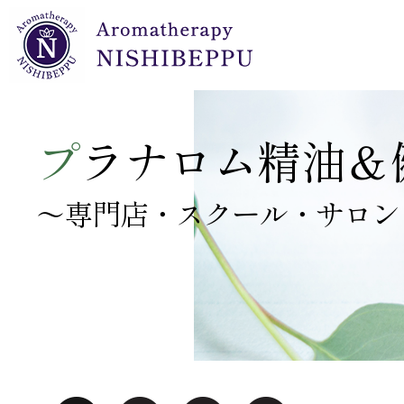
NARD JAPAN認定校 開設セット
キャリアオイル（植物油）・クリーム・ジェル
プラナロムオイル 正規小売店 開設セット
プラナBBディフューザーオイル
プラナロム・ドロップ栓付ガラス瓶
プ
ラナロム精油＆
～専門店・スクール・サロン