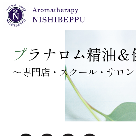
NARD JAPAN認定校 開設セット
キャリアオイル（植物油）・クリーム・ジェル
プラナロムオイル 正規小売店 開設セット
プラナBBディフューザーオイル
プラナロム・ドロップ栓付ガラス瓶
プ
ラナロム精油＆
～専門店・スクール・サロン