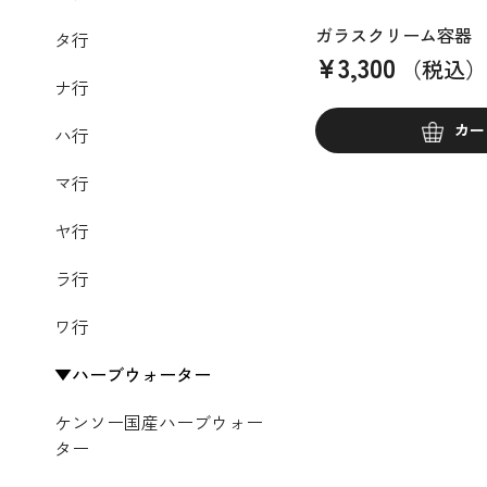
ガラスクリーム容器 2
タ行
¥
3,300
（税込）
ナ行
カー
ハ行
マ行
ヤ行
ラ行
ワ行
ハーブウォーター
ケンソー国産ハーブウォー
ター