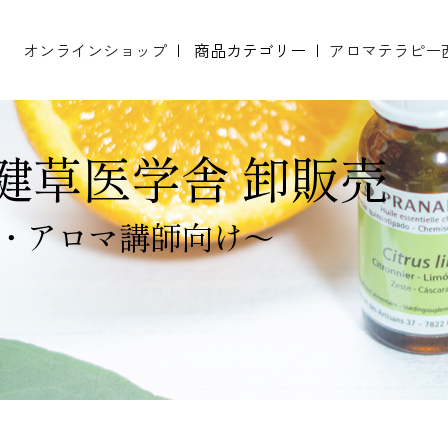
オンラインショップ
商品カテゴリー
アロマテラピー
開設 プラナロム精油正規小売店 新規登録説明会
開設 NARD JAPAN認定校 新規登録説明会
エッセンシャルオイル（精油）
テストペーパー（ムエット）
健草医学舎 卸販売
・アロマ講師向け～