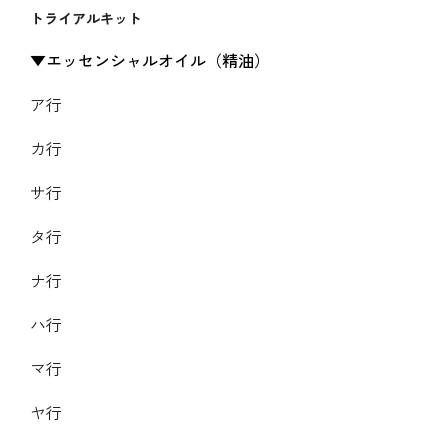
トライアルキット
エッセンシャルオイル（精油）
ア行
カ行
サ行
タ行
ナ行
ハ行
マ行
ヤ行