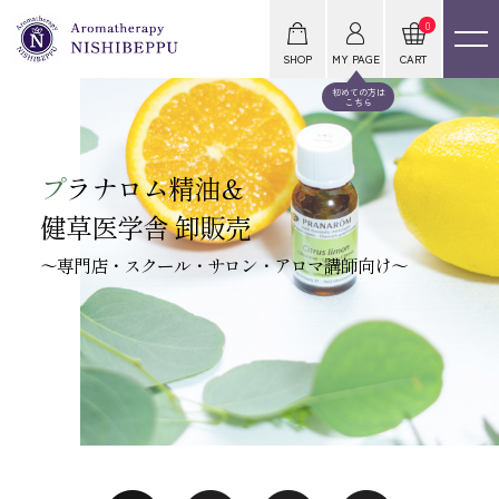
0
SHOP
MY PAGE
CART
初めての方は
こちら
プ
ラナロム精油＆
健草医学舎 卸販売
～専門店・スクール・サロン・アロマ講師向け～