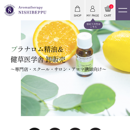
0
SHOP
MY PAGE
CART
初めての方は
こちら
プ
ラナロム精油＆
健草医学舎 卸販売
～専門店・スクール・サロン・アロマ講師向け～